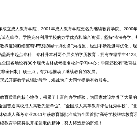
年成立成人教育学院，2001年成人教育学院更名为继续教育学院。2000
试点单位。学院充分利用学校的办学优势和综合资源，坚持“依法办学、
大教掏度搿⒀细窠萄Ч芾怼⑻峁┯胖史务”为措施，经过不断改进与优化，
涵盖高中起点专科、专科升本科两个层次的学历教育，拥有在籍学生4423
全国各地设有86个现代吉林成考报名校外学习中心；学院还设有“教育技
（非全日制）硕士点，有力地推动了继续教育的发展。
形式开展教学或辅助教学，竭诚为广大同学提供有效服务。
育质量的核心地位，积累了丰富的办学经验，为国家建设培养了大量的
国普通高校成人高教先进单位”、“全国成人高等教育评估优秀学校”、“
省成人高考专业2011年获教育部批准成为全国首批“高等学校继续教育示
续教育学院将以开拓进取的精神，努力铸造新的辉煌！