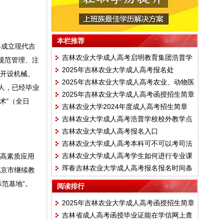
本栏推荐
年成立现代吉
吉林农业大学成人高考启明教育集团浩普学
规范管理、注
2025年吉林农业大学成人高考报名处
校教学点介绍
现开设机械、
2025年吉林农业大学成人高考农业、动物医
人，已经毕业
2025年吉林农业大学成人高考函授招生简章
学专业招生简章
术”（全日
吉林农业大学2024年度成人高考招生简章
吉林农业大学成人高考浩普学校校外教学点
吉林农业大学成人高考报名入口
学习中心
吉林农业大学成人高考本科可不可以考司法
吉林农业大学成人高考学生如何进行专业课
高素质应用
考试？
珲春吉林农业大学成人高考报名报名时间条
程考试？
北京市继续教
件及专业
范基地”。
阅读排行
2025年吉林农业大学成人高考函授招生简章
吉林省成人高考函授毕业证能在学信网上查