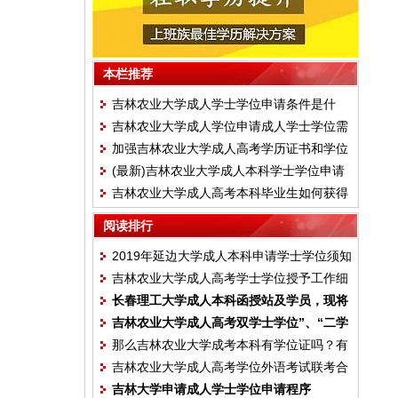
本栏推荐
吉林农业大学成人学士学位申请条件是什
吉林农业大学成人学位申请成人学士学位需
么？
加强吉林农业大学成人高考学历证书和学位
要上报材料
(最新)吉林农业大学成人本科学士学位申请
证书规范管理通知
吉林农业大学成人高考本科毕业生如何获得
须知
学位证书
阅读排行
2019年延边大学成人本科申请学士学位须知
吉林农业大学成人高考学士学位授予工作细
长春理工大学成人本科函授站及学员，现将
则
吉林农业大学成人高考双学士学位”、“二学
申请学士学位证书的相关要求通知如下
那么吉林农业大学成考本科有学位证吗？有
士学位”的区别
吉林农业大学成人高考学位外语考试联考合
吉林大学申请成人学士学位申请程序
作体的通知安排